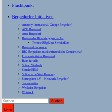
Fluchtpunkt
Bergedorfer Initiativen
Amnesty International, Gruppe Bergedorf
APO Bergedorf
Attac Bergedorf
Bergedorfer Bündnis gegen Rechts
Termine BBgR bei SerrahnEins
Bergedorf im Wandel
BIG-Bergedorfs insektenfreundliche Gemeinschaft
Friedensinitiative Bergedorf
Haus für Alle
Solawi Vierlande
SerrahnEINS
Solidarische Stadt Hamburg
Sprungbrett e.V. – Netzwerk Bergedorf
Tomatenretter
Weltladen Bergedorf
Wutzrock
Suchen
nach:
Menü