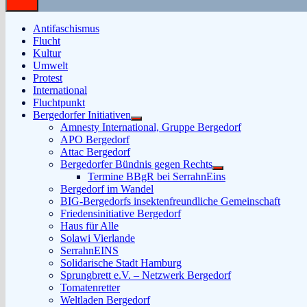
Antifaschismus
Flucht
Kultur
Umwelt
Protest
International
Fluchtpunkt
Bergedorfer Initiativen
Untermenü
Amnesty International, Gruppe Bergedorf
anzeigen
APO Bergedorf
Attac Bergedorf
Bergedorfer Bündnis gegen Rechts
Untermenü
Termine BBgR bei SerrahnEins
anzeigen
Bergedorf im Wandel
BIG-Bergedorfs insektenfreundliche Gemeinschaft
Friedensinitiative Bergedorf
Haus für Alle
Solawi Vierlande
SerrahnEINS
Solidarische Stadt Hamburg
Sprungbrett e.V. – Netzwerk Bergedorf
Tomatenretter
Weltladen Bergedorf