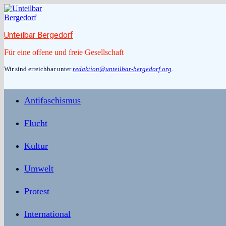
Zum
Inhalt
springen
Unteilbar Bergedorf
Für eine offene und freie Gesellschaft
Wir sind erreichbar unter
redaktion@unteilbar-bergedorf.org
.
Antifaschismus
Flucht
Kultur
Umwelt
Protest
International