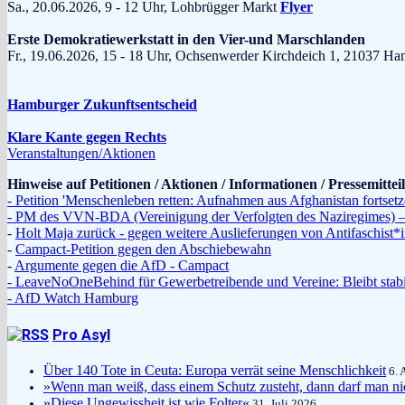
Sa., 20.06.2026, 9 - 12 Uhr, Lohbrügger Markt
Flyer
Erste Demokratiewerkstatt in den Vier-und Marschlanden
Fr., 19.06.2026, 15 - 18 Uhr, Ochsenwerder Kirchdeich 1, 210
Hamburger Zukunftsentscheid
Klare Kante gegen Rechts
Veranstaltungen/Aktionen
Hinweise auf Petitionen / Aktionen / Informationen / Pressemitte
- Petition 'Menschenleben retten: Aufnahmen aus Afghanistan fortsetz
- PM des VVN-BDA (Vereinigung der Verfolgten des Naziregimes) – 
-
Holt Maja zurück - gegen weitere Auslieferungen von Antifaschist
-
Campact-Petition gegen den Abschiebewahn
-
Argumente gegen die AfD - Campact
- LeaveNoOneBehind für Gewerbetreibende und Vereine: Bleibt stabi
- AfD Watch Hamburg
Pro Asyl
Über 140 Tote in Ceuta: Europa verrät seine Menschlichkeit
6. 
»Wenn man weiß, dass einem Schutz zusteht, dann darf man ni
»Diese Ungewissheit ist wie Folter«
31. Juli 2026