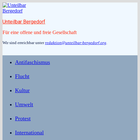
Zum
Inhalt
springen
Unteilbar Bergedorf
Für eine offene und freie Gesellschaft
Wir sind erreichbar unter
redaktion@unteilbar-bergedorf.org
.
Antifaschismus
Flucht
Kultur
Umwelt
Protest
International