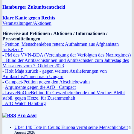
Hamburger Zukunftsentscheid
Klare Kante gegen Rechts
Veranstaltungen/Aktionen
Hinweise auf Petitionen / Aktionen / Informationen /
Pressemitteilungen
- Petition 'Menschenleben retten: Aufnahmen aus Afghanistan
fortsetzen!'
- PM des VVN-BDA (Vereinigung der Verfolgten des Naziregimes)
– Bund der Antifaschistinnen und Antifaschisten zum Jahrestag des
Massakers vom 7. Oktober 2023
-
Holt Maja zurück - gegen weitere Auslieferungen von
Antifaschist*innen nach Ungarn
-
Campact-Petition gegen den Abschiebewahn
-
Argumente gegen die AfD - Campact
- LeaveNoOneBehind für Gewerbetreibende und Vereine: Bleibt
stabil, gegen Hetze, für Zusammenhalt
- AfD Watch Hamburg
Pro Asyl
Über 140 Tote in Ceuta: Europa verrät seine Menschlichkeit
6.
August 2026