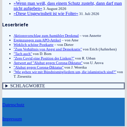
»Wenn man weiß, dass einem Schutz zusteht, dann darf man
nicht aufgeben«
3. August 2026
»Diese Ungewissheit ist wie Folter«
31. Juli 2026
Leserbriefe
Aktionsvorschlag zum Aumühler Denkmal
– von Annette
Ergänzungen zum APO-Artikel
– von Arne
Wirklich schöne Postkarte
– von Dieter
"Zum Verhältnis von Angst und Demokratie"
von Erich (Aufstehen)
"Tach auch"
von D. Born
"Zero Covid eine Position der Linken?"
von R. Urban
Antwort auf "Aluhut gegen Corona-Diktatur"
von U. Arova
"Aluhut gegen Corona-Diktatur"
von J. Weretka
"Wie gehen wir mit Bündnismitgliedern um, die islamistisch sind?"
von
T. Ziesenitz
SCHLAGWORTE
Datenschutz
Impressum