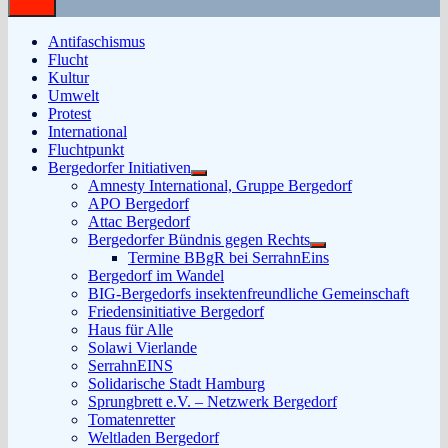
Antifaschismus
Flucht
Kultur
Umwelt
Protest
International
Fluchtpunkt
Bergedorfer Initiativen
Untermenü
Amnesty International, Gruppe Bergedorf
anzeigen
APO Bergedorf
Attac Bergedorf
Bergedorfer Bündnis gegen Rechts
Untermenü
Termine BBgR bei SerrahnEins
anzeigen
Bergedorf im Wandel
BIG-Bergedorfs insektenfreundliche Gemeinschaft
Friedensinitiative Bergedorf
Haus für Alle
Solawi Vierlande
SerrahnEINS
Solidarische Stadt Hamburg
Sprungbrett e.V. – Netzwerk Bergedorf
Tomatenretter
Weltladen Bergedorf