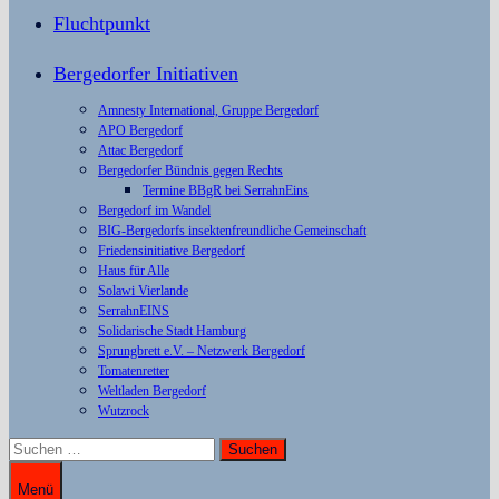
Fluchtpunkt
Bergedorfer Initiativen
Amnesty International, Gruppe Bergedorf
APO Bergedorf
Attac Bergedorf
Bergedorfer Bündnis gegen Rechts
Termine BBgR bei SerrahnEins
Bergedorf im Wandel
BIG-Bergedorfs insektenfreundliche Gemeinschaft
Friedensinitiative Bergedorf
Haus für Alle
Solawi Vierlande
SerrahnEINS
Solidarische Stadt Hamburg
Sprungbrett e.V. – Netzwerk Bergedorf
Tomatenretter
Weltladen Bergedorf
Wutzrock
Suchen
nach:
Menü