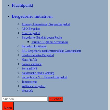
Fluchtpunkt
Bergedorfer Initiativen
Amnesty International, Gruppe Bergedorf
APO Bergedorf
Attac Bergedorf
Bergedorfer Bündnis gegen Rechts
Termine BBgR bei SerrahnEins
Bergedorf im Wandel
BIG-Bergedorfs insektenfreundliche Gemeinschaft
Friedensinitiative Bergedorf
Haus für Alle
Solawi Vierlande
SerrahnEINS
Solidarische Stadt Hamburg
Sprungbrett e.V. – Netzwerk Bergedorf
Tomatenretter
Weltladen Bergedorf
Wutzrock
Suchen
nach:
Menü