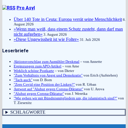
Pro Asyl
Über 140 Tote in Ceuta: Europa verrät seine Menschlichkeit
6.
August 2026
»Wenn man weiß, dass einem Schutz zusteht, dann darf man
nicht aufgeben«
3. August 2026
»Diese Ungewissheit ist wie Folter«
31. Juli 2026
Leserbriefe
Aktionsvorschlag zum Aumühler Denkmal
– von Annette
Ergänzungen zum APO-Artikel
– von Arne
Wirklich schöne Postkarte
– von Dieter
"Zum Verhältnis von Angst und Demokratie"
von Erich (Aufstehen)
"Tach auch"
von D. Born
"Zero Covid eine Position der Linken?"
von R. Urban
Antwort auf "Aluhut gegen Corona-Diktatur"
von U. Arova
"Aluhut gegen Corona-Diktatur"
von J. Weretka
"Wie gehen wir mit Bündnismitgliedern um, die islamistisch sind?"
von
T. Ziesenitz
SCHLAGWORTE