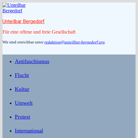
Zum
Inhalt
springen
Unteilbar Bergedorf
Für eine offene und freie Gesellschaft
Wir sind erreichbar unter
redaktion@unteilbar-bergedorf.org
.
Antifaschismus
Flucht
Kultur
Umwelt
Protest
International