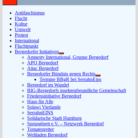
Antifaschismus
Flucht
Kultur
Umwelt
Protest
International
Fluchtpunkt
Bergedorfer Initiativen
Untermenü
Amnesty International, Gruppe Bergedorf
anzeigen
APO Bergedorf
Attac Bergedorf
Bergedorfer Bündnis gegen Rechts
Untermenü
Termine BBgR bei SerrahnEins
anzeigen
Bergedorf im Wandel
BIG-Bergedorfs insektenfreundliche Gemeinschaft
Friedensinitiative Bergedorf
Haus für Alle
Solawi Vierlande
SerrahnEINS
Solidarische Stadt Hamburg
Sprungbrett e.V. – Netzwerk Bergedorf
Tomatenretter
Weltladen Bergedorf