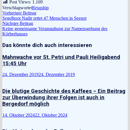
Post Views:
1.169
Verschlagwortet
Resqship
Beitragsnavigation
Vorheriger
Vorheriger Beitrag
Beitrag:
Segelboot Nadir rettet 47 Menschen in Seenot
Nächster
Nächster Beitrag
Beitrag:
Keine gemeinsame Veranstaltung zur Namensgebung des
Körberhauses
Das könnte dich auch interessieren
Mahnwache vor St. Petri und Pauli Heiligabend
15:45 Uhr
24. Dezember 2019
24. Dezember 2019
Die blutige Geschichte des Kaffees – Ein Beitrag
zur Überwindung ihrer Folgen ist auch in
Bergedorf möglich
14. Oktober 2024
22. Oktober 2024