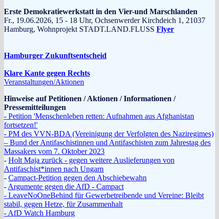
Erste Demokratiewerkstatt in den Vier-und Marschlanden
Fr., 19.06.2026, 15 - 18 Uhr, Ochsenwerder Kirchdeich 1, 21037
Hamburg, Wohnprojekt STADT.LAND.FLUSS
Flyer
Hamburger Zukunftsentscheid
Klare Kante gegen Rechts
Veranstaltungen/Aktionen
Hinweise auf Petitionen / Aktionen / Informationen /
Pressemitteilungen
- Petition 'Menschenleben retten: Aufnahmen aus Afghanistan
fortsetzen!'
- PM des VVN-BDA (Vereinigung der Verfolgten des Naziregimes)
– Bund der Antifaschistinnen und Antifaschisten zum Jahrestag des
Massakers vom 7. Oktober 2023
-
Holt Maja zurück - gegen weitere Auslieferungen von
Antifaschist*innen nach Ungarn
-
Campact-Petition gegen den Abschiebewahn
-
Argumente gegen die AfD - Campact
- LeaveNoOneBehind für Gewerbetreibende und Vereine: Bleibt
stabil, gegen Hetze, für Zusammenhalt
- AfD Watch Hamburg