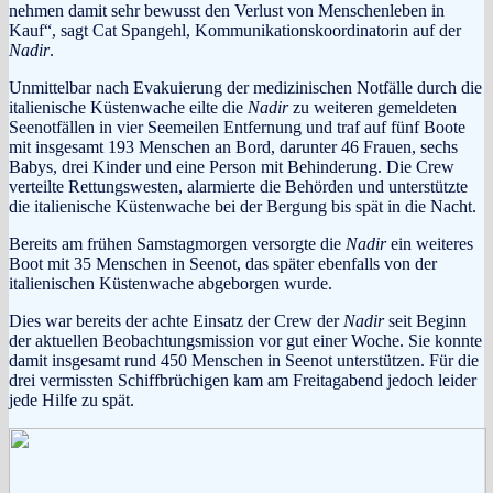
nehmen damit sehr bewusst den Verlust von Menschenleben in
Kauf“, sagt Cat Spangehl, Kommunikationskoordinatorin auf der
Nadir
.
Unmittelbar nach Evakuierung der medizinischen Notfälle durch die
italienische Küstenwache eilte die
Nadir
zu weiteren gemeldeten
Seenotfällen in vier Seemeilen Entfernung und traf auf fünf Boote
mit insgesamt 193 Menschen an Bord, darunter 46 Frauen, sechs
Babys, drei Kinder und eine Person mit Behinderung. Die Crew
verteilte Rettungswesten, alarmierte die Behörden und unterstützte
die italienische Küstenwache bei der Bergung bis spät in die Nacht.
Bereits am frühen Samstagmorgen versorgte die
Nadir
ein weiteres
Boot mit 35 Menschen in Seenot, das später ebenfalls von der
italienischen Küstenwache abgeborgen wurde.
Dies war bereits der achte Einsatz der Crew der
Nadir
seit Beginn
der aktuellen Beobachtungsmission vor gut einer Woche. Sie konnte
damit insgesamt rund 450 Menschen in Seenot unterstützen. Für die
drei vermissten Schiffbrüchigen kam am Freitagabend jedoch leider
jede Hilfe zu spät.