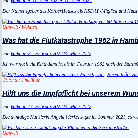
von
Helmuth
8. Oktober 2022
8. Oktober 2022
Der Namensgeber des KörberHauses als NSDAP-Mitglied und Nutzn
Umwelt
/
Wohnen
Was hat die Flutkatastrophe 1962 in Hamb
von
Helmuth
25. Februar 2022
24. März 2022
Ich war noch ein Kind damals, als im Februar 1962 nach der Sturmflut
Corona
/
Unteilbar
Hilft uns die Impfpflicht bei unserem Wu
von
Helmuth
17. Februar 2022
24. März 2022
Die damalige Kanzlerin Angela Merkel sagte im Sommer 2021, es wer
Umwelt