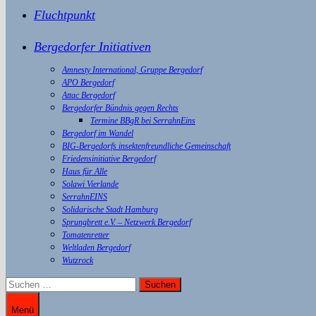
Fluchtpunkt
Bergedorfer Initiativen
Amnesty International, Gruppe Bergedorf
APO Bergedorf
Attac Bergedorf
Bergedorfer Bündnis gegen Rechts
Termine BBgR bei SerrahnEins
Bergedorf im Wandel
BIG-Bergedorfs insektenfreundliche Gemeinschaft
Friedensinitiative Bergedorf
Haus für Alle
Solawi Vierlande
SerrahnEINS
Solidarische Stadt Hamburg
Sprungbrett e.V. – Netzwerk Bergedorf
Tomatenretter
Weltladen Bergedorf
Wutzrock
Suchen
nach:
Menü