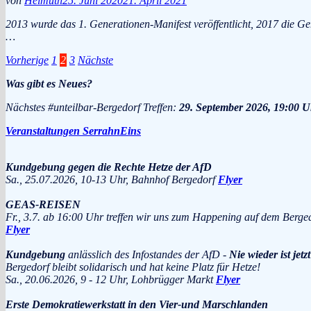
von
Helmuth
25. Juni 2020
21. April 2021
2013 wurde das 1. Generationen-Manifest veröffentlicht, 2017 die G
…
Seitennummerierung
Vorherige
1
2
3
Nächste
der
Was gibt es Neues?
Beiträge
Nächstes #unteilbar-Bergedorf Treffen:
29. September 2026, 19:00 U
Veranstaltungen SerrahnEins
Kundgebung gegen die Rechte Hetze der AfD
Sa., 25.07.2026, 10-13 Uhr, Bahnhof Bergedorf
Flyer
GEAS-REISEN
Fr., 3.7. ab 16:00 Uhr treffen wir uns zum Happening auf dem Berge
Flyer
Kundgebung
anlässlich des Infostandes der AfD -
Nie wieder ist jetzt
Bergedorf bleibt solidarisch und hat keine Platz für Hetze!
Sa., 20.06.2026, 9 - 12 Uhr, Lohbrügger Markt
Flyer
Erste Demokratiewerkstatt in den Vier-und Marschlanden