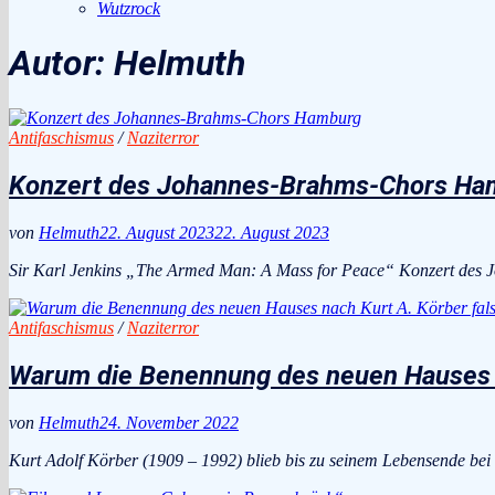
Wutzrock
Autor:
Helmuth
Antifaschismus
/
Naziterror
Konzert des Johannes-Brahms-Chors Ha
von
Helmuth
22. August 2023
22. August 2023
Sir Karl Jenkins „The Armed Man: A Mass for Peace“ Konzert de
Antifaschismus
/
Naziterror
Warum die Benennung des neuen Hauses na
von
Helmuth
24. November 2022
Kurt Adolf Körber (1909 – 1992) blieb bis zu seinem Lebensende bei