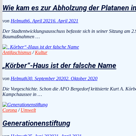
Wie kam es zur Abholzung der Platanen i
von
Helmuth
6. April 2021
6. April 2021
Der Stadtentwicklungsausschuss befasste sich in seiner Sitzung am 2
Baumaßnahmen …
Antifaschismus
/
Kultur
„Körber“-Haus ist der falsche Name
von
Helmuth
30. September 2020
2. Oktober 2020
Die Vorgeschichte. Schon die APO Bergedorf kritisierte Kurt A. Kö
Kampchaussee in …
Corona
/
Umwelt
Generationenstiftung