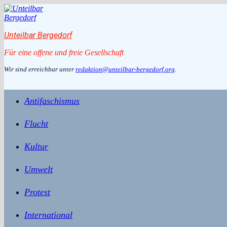
Zum
Inhalt
springen
Unteilbar Bergedorf
Für eine offene und freie Gesellschaft
Wir sind erreichbar unter
redaktion@unteilbar-bergedorf.org
.
Antifaschismus
Flucht
Kultur
Umwelt
Protest
International