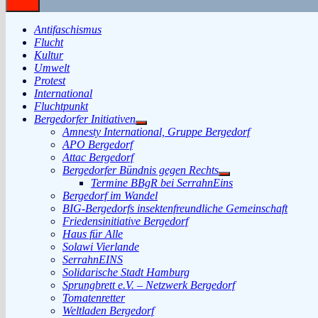
Antifaschismus
Flucht
Kultur
Umwelt
Protest
International
Fluchtpunkt
Bergedorfer Initiativen
Untermenü
Amnesty International, Gruppe Bergedorf
anzeigen
APO Bergedorf
Attac Bergedorf
Bergedorfer Bündnis gegen Rechts
Untermenü
Termine BBgR bei SerrahnEins
anzeigen
Bergedorf im Wandel
BIG-Bergedorfs insektenfreundliche Gemeinschaft
Friedensinitiative Bergedorf
Haus für Alle
Solawi Vierlande
SerrahnEINS
Solidarische Stadt Hamburg
Sprungbrett e.V. – Netzwerk Bergedorf
Tomatenretter
Weltladen Bergedorf