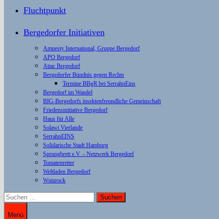
Fluchtpunkt
Bergedorfer Initiativen
Amnesty International, Gruppe Bergedorf
APO Bergedorf
Attac Bergedorf
Bergedorfer Bündnis gegen Rechts
Termine BBgR bei SerrahnEins
Bergedorf im Wandel
BIG-Bergedorfs insektenfreundliche Gemeinschaft
Friedensinitiative Bergedorf
Haus für Alle
Solawi Vierlande
SerrahnEINS
Solidarische Stadt Hamburg
Sprungbrett e.V. – Netzwerk Bergedorf
Tomatenretter
Weltladen Bergedorf
Wutzrock
Suchen
nach:
Menü