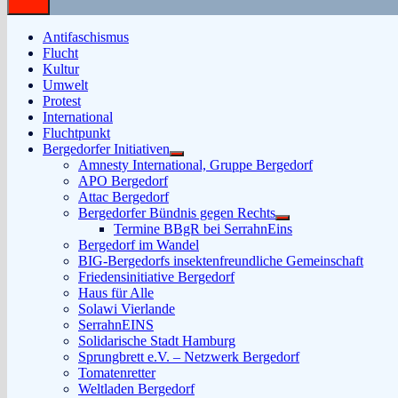
Antifaschismus
Flucht
Kultur
Umwelt
Protest
International
Fluchtpunkt
Bergedorfer Initiativen
Untermenü
Amnesty International, Gruppe Bergedorf
anzeigen
APO Bergedorf
Attac Bergedorf
Bergedorfer Bündnis gegen Rechts
Untermenü
Termine BBgR bei SerrahnEins
anzeigen
Bergedorf im Wandel
BIG-Bergedorfs insektenfreundliche Gemeinschaft
Friedensinitiative Bergedorf
Haus für Alle
Solawi Vierlande
SerrahnEINS
Solidarische Stadt Hamburg
Sprungbrett e.V. – Netzwerk Bergedorf
Tomatenretter
Weltladen Bergedorf