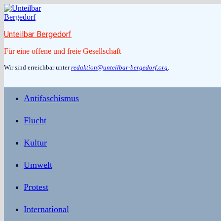
Zum
Inhalt
springen
Unteilbar Bergedorf
Für eine offene und freie Gesellschaft
Wir sind erreichbar unter
redaktion@unteilbar-bergedorf.org
.
Antifaschismus
Flucht
Kultur
Umwelt
Protest
International