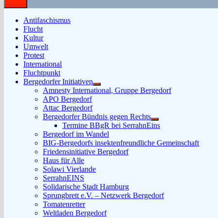
Antifaschismus
Flucht
Kultur
Umwelt
Protest
International
Fluchtpunkt
Bergedorfer Initiativen
Untermenü
Amnesty International, Gruppe Bergedorf
anzeigen
APO Bergedorf
Attac Bergedorf
Bergedorfer Bündnis gegen Rechts
Untermenü
Termine BBgR bei SerrahnEins
anzeigen
Bergedorf im Wandel
BIG-Bergedorfs insektenfreundliche Gemeinschaft
Friedensinitiative Bergedorf
Haus für Alle
Solawi Vierlande
SerrahnEINS
Solidarische Stadt Hamburg
Sprungbrett e.V. – Netzwerk Bergedorf
Tomatenretter
Weltladen Bergedorf