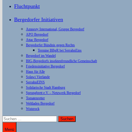
Fluchtpunkt
Bergedorfer Initiativen
Amnesty International, Gruppe Bergedorf
APO Bergedorf
Attac Bergedorf
Bergedorfer Bündnis gegen Rechts
Termine BBgR bei SerrahnEins
Bergedorf im Wandel
BIG-Bergedorfs insektenfreundliche Gemeinschaft
Friedensinitiative Bergedorf
Haus für Alle
Solawi Vierlande
SerrahnEINS
Solidarische Stadt Hamburg
Sprungbrett e.V. – Netzwerk Bergedorf
Tomatenretter
Weltladen Bergedorf
Wutzrock
Suchen
nach:
Menü