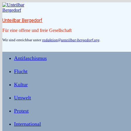
Zum
Inhalt
springen
Unteilbar Bergedorf
Für eine offene und freie Gesellschaft
Wir sind erreichbar unter
redaktion@unteilbar-bergedorf.org
.
Antifaschismus
Flucht
Kultur
Umwelt
Protest
International