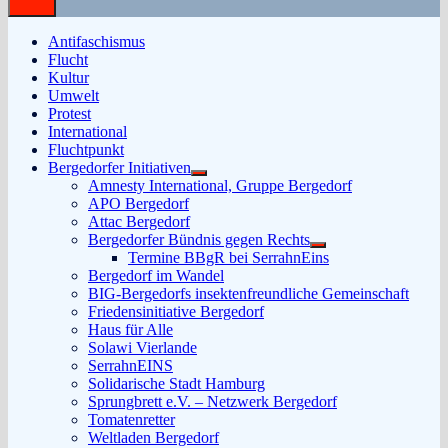
Antifaschismus
Flucht
Kultur
Umwelt
Protest
International
Fluchtpunkt
Bergedorfer Initiativen
Untermenü
Amnesty International, Gruppe Bergedorf
anzeigen
APO Bergedorf
Attac Bergedorf
Bergedorfer Bündnis gegen Rechts
Untermenü
Termine BBgR bei SerrahnEins
anzeigen
Bergedorf im Wandel
BIG-Bergedorfs insektenfreundliche Gemeinschaft
Friedensinitiative Bergedorf
Haus für Alle
Solawi Vierlande
SerrahnEINS
Solidarische Stadt Hamburg
Sprungbrett e.V. – Netzwerk Bergedorf
Tomatenretter
Weltladen Bergedorf