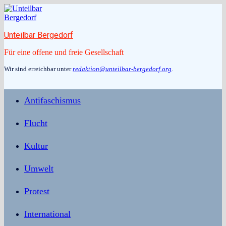
Zum
Inhalt
springen
Unteilbar Bergedorf
Für eine offene und freie Gesellschaft
Wir sind erreichbar unter
redaktion@unteilbar-bergedorf.org
.
Antifaschismus
Flucht
Kultur
Umwelt
Protest
International