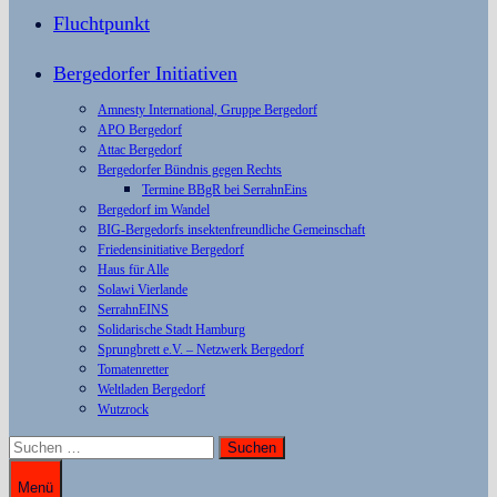
Fluchtpunkt
Bergedorfer Initiativen
Amnesty International, Gruppe Bergedorf
APO Bergedorf
Attac Bergedorf
Bergedorfer Bündnis gegen Rechts
Termine BBgR bei SerrahnEins
Bergedorf im Wandel
BIG-Bergedorfs insektenfreundliche Gemeinschaft
Friedensinitiative Bergedorf
Haus für Alle
Solawi Vierlande
SerrahnEINS
Solidarische Stadt Hamburg
Sprungbrett e.V. – Netzwerk Bergedorf
Tomatenretter
Weltladen Bergedorf
Wutzrock
Suchen
nach:
Menü